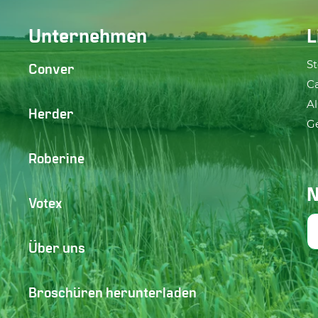
Unternehmen
L
S
Conver
C
A
Herder
G
Roberine
N
Votex
Über uns
Broschüren herunterladen