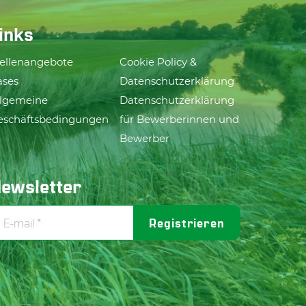
inks
tellenangebote
Cookie Policy &
ases
Datenschutzerklärung
llgemeine
Datenschutzerklärung
eschäftsbedingungen
für Bewerberinnen und
Bewerber
ewsletter
Registrieren