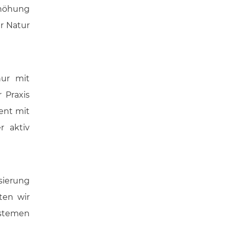
rhöhung
r Natur
nur mit
 Praxis
ient mit
 aktiv
sierung
ten wir
ystemen