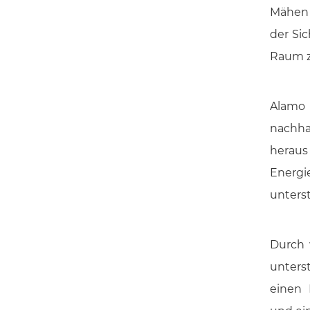
Mähen 
der Si
Raum z
Alamo 
nachha
heraus 
Energ
unters
Durch 
unters
einen 