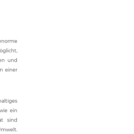
 enorme
licht,
cen und
n einer
altiges
wie ein
ät sind
Umwelt.