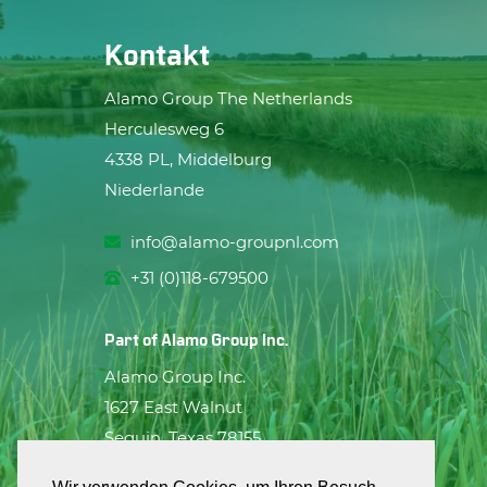
Kontakt
Alamo Group The Netherlands
Herculesweg 6
4338 PL, Middelburg
Niederlande
info@alamo-groupnl.com
+31 (0)118-679500
Part of
Alamo Group Inc.
Alamo Group Inc.
1627 East Walnut
Seguin, Texas 78155