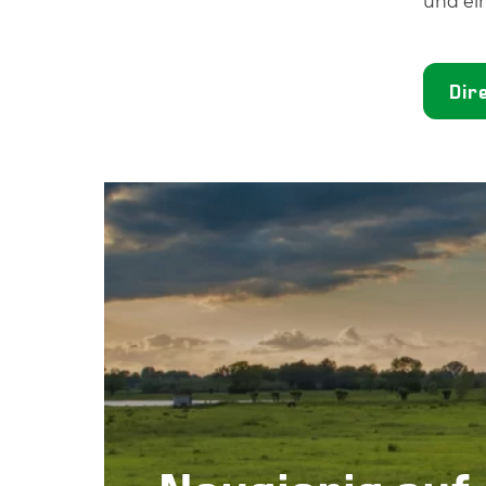
und ei
Dir