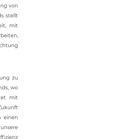
ung von
 stellt
it, mit
eiten,
ichtung
tung zu
nds, wo
tet mit
Zukunft
n einen
unsere
ffizienz