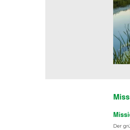
Miss
Missi
Der grü