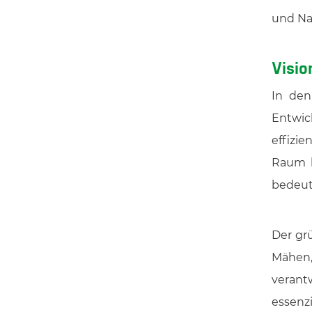
und Na
Visio
In den
Entwi
effizi
Raum b
bedeut
Der gr
Mähen,
verant
essenz