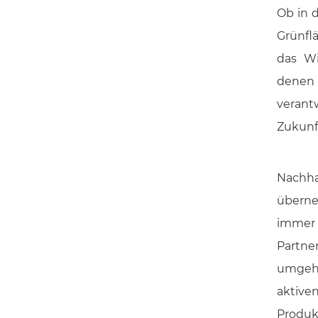
Ob in 
Grünfl
das Wi
denen
verant
Zukunf
Nachha
überne
immer 
Partne
umgehe
aktiv
Produkt