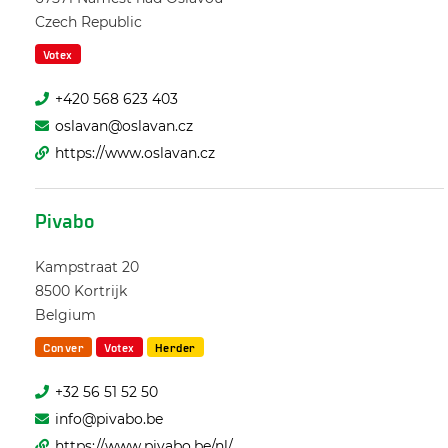
Czech Republic
Votex
+420 568 623 403
oslavan@oslavan.cz
https://www.oslavan.cz
Pivabo
Kampstraat 20
8500
Kortrijk
Belgium
Conver
Votex
Herder
+32 56 51 52 50
info@pivabo.be
https://www.pivabo.be/nl/