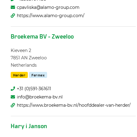
cpavliska@alamo-group.com
https://www.alamo-group.com/
Broekema BV - Zweeloo
Kieveen 2
7851 AN
Zweeloo
Netherlands
Herder
Fermex
+31 (0)591-361611
info@broekema-bv.nl
https://www.broekema-bv.nl/hoofddealer-van-herder/
Hary i Janson