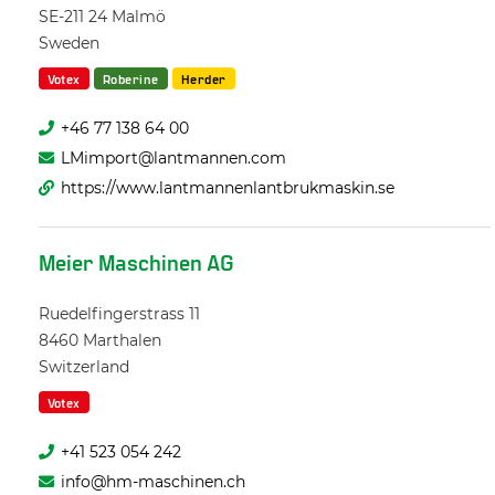
SE-211 24
Malmö
Sweden
Votex
Roberine
Herder
+46 77 138 64 00
LMimport@lantmannen.com
https://www.lantmannenlantbrukmaskin.se
Meier Maschinen AG
Ruedelfingerstrass 11
8460
Marthalen
Switzerland
Votex
+41 523 054 242
info@hm-maschinen.ch