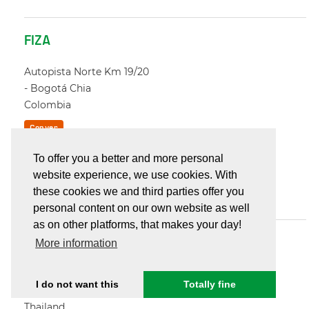
FIZA
Autopista Norte Km 19/20
-
Bogotá Chia
Colombia
Conver
+57 167 764 40
To offer you a better and more personal
website experience, we use cookies. With
info@fiza.co
these cookies we and third parties offer you
http://www.fiza.co/
personal content on our own website as well
as on other platforms, that makes your day!
Hydrocat
More information
Tambon Rongke 108 M.3
I do not want this
Totally fine
74120
Amphoe Ban Phae
Thailand