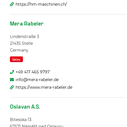
https://hm-maschinen.ch/
Mera Rabeler
Lindenstraße 3
21435
Stelle
Germany
Votex
+49 417 465 9797
info@mera-rabeler.de
https://www.mera-rabeler.de
Oslavan A.S.
Bitesska 13
67571
Náměšť nad Oslavou