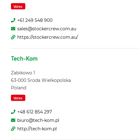
Votex
+61 249 548 900
sales@stockercrew.com.au
https://stockercrew.com.au/
Tech-Kom
Zabikowo 1
63-000
Sroda Wielkopolska
Poland
Votex
+48 612 854 297
biuro@tech-kom.pl
http://tech-kom.pl