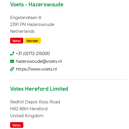
Voets - Hazerswoude
Engelandlaan 8
2391 PN
Hazerswoude
Netherlands
Votex
Herder
+31 (0)172-215000
hazerswoude@voets.nl
https://www.voets.nl
Votex Hereford Limited
Redhill Depot Ross Road
HR2 8BH
Hereford
United Kingdom
Votex