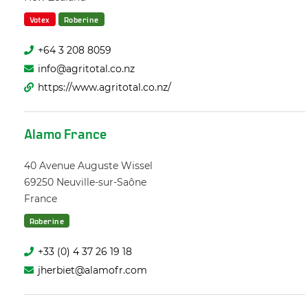
Votex
Roberine
+64 3 208 8059
info@agritotal.co.nz
https://www.agritotal.co.nz/
Alamo France
40 Avenue Auguste Wissel
69250
Neuville-sur-Saône
France
Roberine
+33 (0) 4 37 26 19 18
jherbiet@alamofr.com