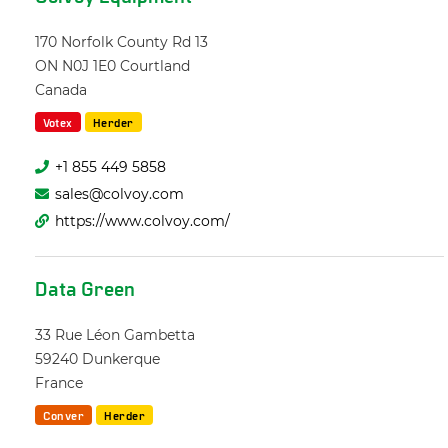
170 Norfolk County Rd 13
ON N0J 1E0
Courtland
Canada
Votex
Herder
+1 855 449 5858
sales@colvoy.com
https://www.colvoy.com/
Data Green
33 Rue Léon Gambetta
59240
Dunkerque
France
Conver
Herder