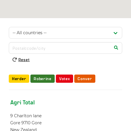
Reset
Herder
Roberine
Votex
Conver
Agri Total
9 Charlton lane
Gore 9710
Gore
New Zealand