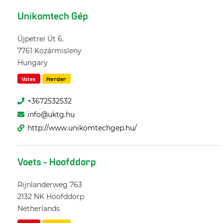
Unikomtech Gép
Újpetrei Út 6.
7761
Kozármisleny
Hungary
Votex
Herder
+3672532532
info@uktg.hu
http://www.unikomtechgep.hu/
Voets - Hoofddorp
Rijnlanderweg 763
2132 NK
Hoofddorp
Netherlands