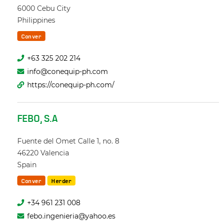
6000
Cebu City
Philippines
Conver
+63 325 202 214
info@conequip-ph.com
https://conequip-ph.com/
FEBO, S.A
Fuente del Omet Calle 1, no. 8
46220
Valencia
Spain
Conver
Herder
+34 961 231 008
febo.ingenieria@yahoo.es