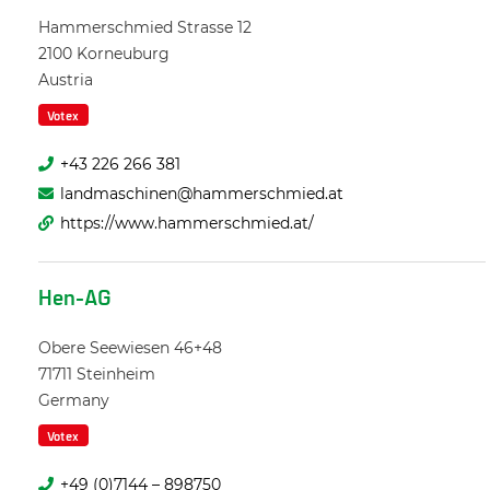
Hammerschmied Strasse 12
2100
Korneuburg
Austria
Votex
+43 226 266 381
landmaschinen@hammerschmied.at
https://www.hammerschmied.at/
Hen-AG
Obere Seewiesen 46+48
71711
Steinheim
Germany
Votex
+49 (0)7144 – 898750