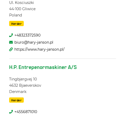
Ul. Kosciuszki
44-100
Gliwice
Poland
Herder
+48323372590
biuro@hary-janson.pl
https://www.hary-janson.pl/
H.P. Entrepenormaskiner A/S
Tingbjergvej 10
4632
Bjaeverskov
Denmark
Herder
+4556871010